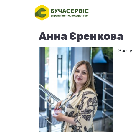
Анна Єренкова
Засту