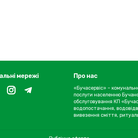
альні мережі
Про нас
«Бучасервіс» – комунальн
послуги населенню Бучанс
обслуговування КП «Бучас
водопостачання, водовідв
вивезення сміття, ритуаль